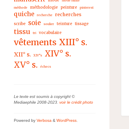
mode
mode mixte
méthodologie
peinture
méthode
pinterest
quiche
recherches
recherche
soie
scribe
teinture
tissage
soulier
tissu
vocabulaire
tri
XIII° s.
vêtements
XIV° s.
XII° s.
XIV°s
XV° s.
échecs
Le texte est soumis à copyright ©
Mediaephile 2008-2023.
voir le crédit photo
Powered by
Verbosa
&
WordPress
.