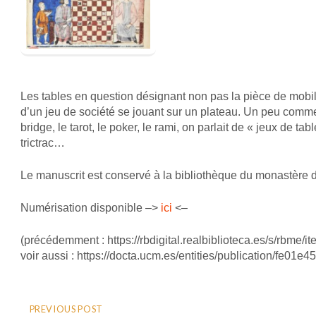
Les tables en question désignant non pas la pièce de mobi
d’un jeu de société se jouant sur un plateau. Un peu comme o
bridge, le tarot, le poker, le rami, on parlait de « jeux de t
trictrac…
Le manuscrit est conservé à la bibliothèque du monastère de 
Numérisation disponible –>
ici
<–
(précédemment : https://rbdigital.realbiblioteca.es/s/rbme/i
voir aussi : https://docta.ucm.es/entities/publication/fe01
PREVIOUS POST