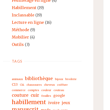
Feuilletage en ligne
(4)
Habillement
(19)
Inclassable
(19)
Lecture en ligne
(16)
Méthode
(9)
Mobilier
(4)
Outils
(3)
TAGS
bibliothèque
animaux
bijoux
broderie
C13
C14
chaussures
cheveux
coiffure
commerce
comptes
couleur
couteau
couture
cuir
google
fouilles
habillement
ivoire
jeux
manuscrit