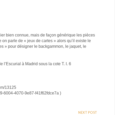
lier bien connue, mais de façon générique les pièces
n parle de « jeux de cartes » alors qu’il existe le
ables » pour désigner le backgammon, le jaquet, le
l’Escurial à Madrid sous la cote T. I. 6
tem/13125
e459-6004-4070-9e87-f41f62fdce7a )
NEXT POST