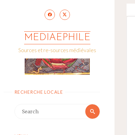
Skip
to
content
MEDIAEPHILE
Sources et re-sources médiévales
RECHERCHE LOCALE
Search
Search
for: