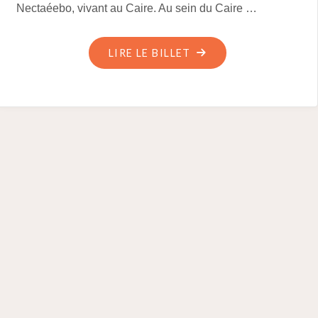
Nectaéebo, vivant au Caire. Au sein du Caire …
"LES
LIRE LE BILLET
MOULINS
DE
BABILONE
DU
ROMAN
D’ALEXANDRE"