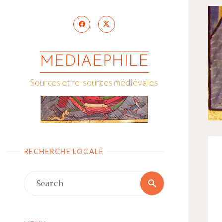
Skip
to
content
MEDIAEPHILE
Sources et re-sources médiévales
RECHERCHE LOCALE
Search
Search
for: