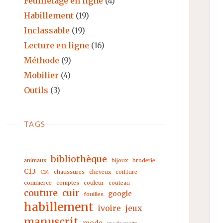
Feuilletage en ligne
(4)
Habillement
(19)
Inclassable
(19)
Lecture en ligne
(16)
Méthode
(9)
Mobilier
(4)
Outils
(3)
TAGS
bibliothèque
animaux
bijoux
broderie
C13
C14
chaussures
cheveux
coiffure
commerce
comptes
couleur
couteau
couture
cuir
google
fouilles
habillement
ivoire
jeux
manuscrit