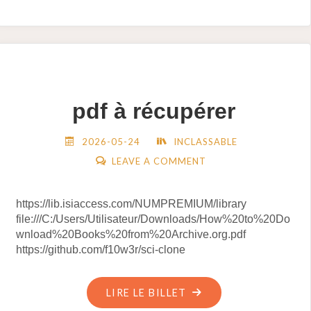
ACCESSOIRE
DE
TOILETTE"
pdf à récupérer
2026-05-24
INCLASSABLE
LEAVE A COMMENT
https://lib.isiaccess.com/NUMPREMIUM/library
file:///C:/Users/Utilisateur/Downloads/How%20to%20Do
wnload%20Books%20from%20Archive.org.pdf
https://github.com/f10w3r/sci-clone
"PDF
LIRE LE BILLET
À