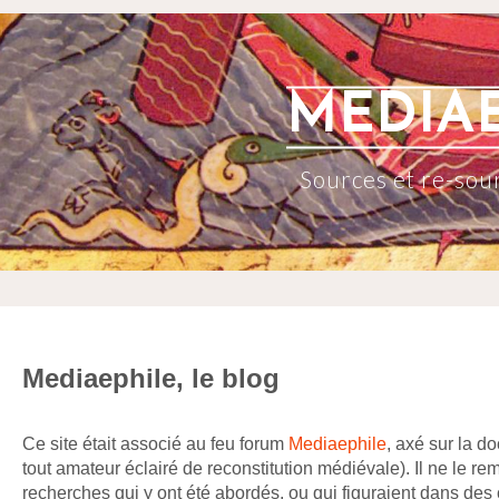
MEDIA
Sources et re-sou
Mediaephile, le blog
Ce site était associé au feu forum
Mediaephile
, axé sur la d
tout amateur éclairé de reconstitution médiévale). Il ne le re
recherches qui y ont été abordés, ou qui figuraient dans des