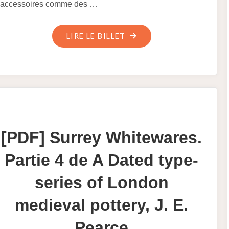
accessoires comme des …
"ECRITOIRE
LIRE LE BILLET
SUR
LES
GENOUX"
[PDF] Surrey Whitewares.
Partie 4 de A Dated type-
series of London
medieval pottery, J. E.
Pearce