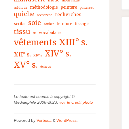
mode
mode mixte
méthodologie
peinture
méthode
pinterest
quiche
recherches
recherche
soie
scribe
teinture
tissage
soulier
tissu
vocabulaire
tri
XIII° s.
vêtements
XIV° s.
XII° s.
XIV°s
XV° s.
échecs
Le texte est soumis à copyright ©
Mediaephile 2008-2023.
voir le crédit photo
Powered by
Verbosa
&
WordPress
.