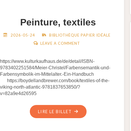
4
DE
Peinture, textiles
A
DATED
2026-05-24
BIBLIOTHÈQUE PAPIER IDÉALE
TYPE-
LEAVE A COMMENT
SERIES
OF
https://www.kulturkaufhaus.de/de/detail/ISBN-
LONDON
9783402251584/Meier-Christel/Farbensemantik-und-
MEDIEVAL
Farbensymbolik-im-Mittelalter.-Ein-Handbuch
POTTERY,
https://boydellandbrewer.com/book/textiles-of-the-
J.
viking-north-atlantic-9781837653850/?
v=82a9e4d26595
E.
PEARCE"
"PEINTURE,
LIRE LE BILLET
TEXTILES"