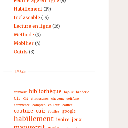
Feuilletage en ligne
(4)
Habillement
(19)
Inclassable
(19)
Lecture en ligne
(16)
Méthode
(9)
Mobilier
(4)
Outils
(3)
TAGS
bibliothèque
animaux
bijoux
broderie
C13
C14
chaussures
cheveux
coiffure
commerce
comptes
couleur
couteau
couture
cuir
google
fouilles
habillement
ivoire
jeux
manuscrit