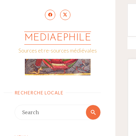
Skip
to
content
MEDIAEPHILE
Sources et re-sources médiévales
RECHERCHE LOCALE
Search
Search
for: