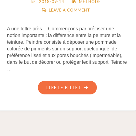
2018-09-14
MÉTHODE
LEAVE A COMMENT
A une lettre près… Commençons par préciser une
notion importante : la différence entre la peinture et la
teinture. Peindre consiste à déposer une pommade
colorée de pigments sur un support quelconque, de
préférence lissé et aux pores bouchés (imperméable),
dans le but de décorer ou protéger ledit support. Teindre
…
"PEINTURE
LIRE LE BILLET
ET
TEINTURE"