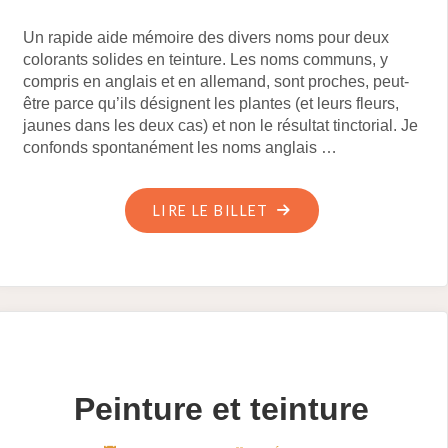
Un rapide aide mémoire des divers noms pour deux
colorants solides en teinture. Les noms communs, y
compris en anglais et en allemand, sont proches, peut-
être parce qu’ils désignent les plantes (et leurs fleurs,
jaunes dans les deux cas) et non le résultat tinctorial. Je
confonds spontanément les noms anglais …
"PASTEL,
LIRE LE BILLET
GAUDE,
GUÈDE,
BLEU,
JAUNE…
AIDE-
MÉMOIRE
Peinture et teinture
:)"