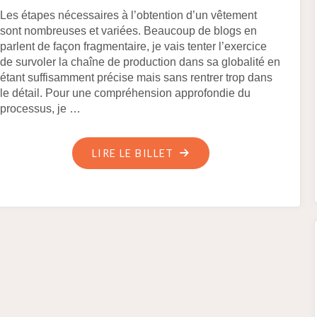
Les étapes nécessaires à l’obtention d’un vêtement
sont nombreuses et variées. Beaucoup de blogs en
parlent de façon fragmentaire, je vais tenter l’exercice
de survoler la chaîne de production dans sa globalité en
étant suffisamment précise mais sans rentrer trop dans
le détail. Pour une compréhension approfondie du
processus, je …
"DU
LIRE LE BILLET
MOUTON
AU
CHAPERON,
À
LA
FIN
DU
MOYEN