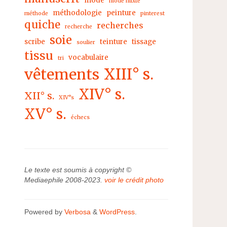
mode
mode mixte
méthodologie
peinture
méthode
pinterest
quiche
recherches
recherche
soie
scribe
teinture
tissage
soulier
tissu
vocabulaire
tri
XIII° s.
vêtements
XIV° s.
XII° s.
XIV°s
XV° s.
échecs
Le texte est soumis à copyright ©
Mediaephile 2008-2023.
voir le crédit photo
Powered by
Verbosa
&
WordPress
.