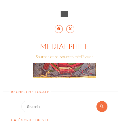
Skip
to
content
MEDIAEPHILE
Sources et re-sources médiévales
RECHERCHE LOCALE
Search
Search
for:
CATÉGORIES DU SITE