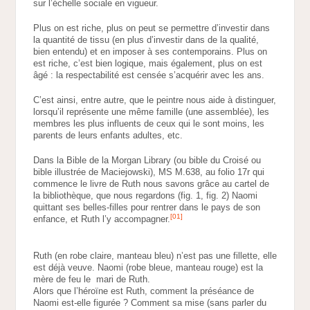
sur l’échelle sociale en vigueur.
Plus on est riche, plus on peut se permettre d’investir dans
la quantité de tissu (en plus d’investir dans de la qualité,
bien entendu) et en imposer à ses contemporains. Plus on
est riche, c’est bien logique, mais également, plus on est
âgé : la respectabilité est censée s’acquérir avec les ans.
C’est ainsi, entre autre, que le peintre nous aide à distinguer,
lorsqu’il représente une même famille (une assemblée), les
membres les plus influents de ceux qui le sont moins, les
parents de leurs enfants adultes, etc.
Dans la Bible de la Morgan Library (ou bible du Croisé ou
bible illustrée de Maciejowski), MS M.638, au folio 17r qui
commence le livre de Ruth nous savons grâce au cartel de
la bibliothèque, que nous regardons (fig. 1, fig. 2) Naomi
quittant ses belles-filles pour rentrer dans le pays de son
[01]
enfance, et Ruth l’y accompagner.
Ruth (en robe claire, manteau bleu) n’est pas une fillette, elle
est déjà veuve. Naomi (robe bleue, manteau rouge) est la
mère de feu le mari de Ruth.
Alors que l’héroïne est Ruth, comment la préséance de
Naomi est-elle figurée ? Comment sa mise (sans parler du