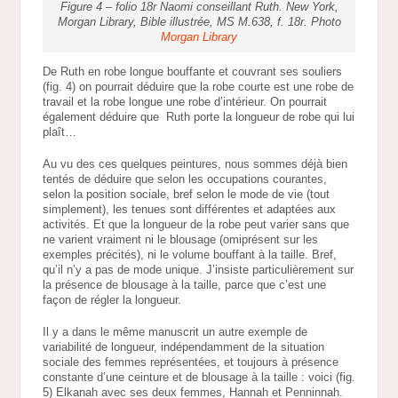
Figure 4 – folio 18r Naomi conseillant Ruth. New York,
Morgan Library, Bible illustrée, MS M.638, f. 18r. Photo
Morgan Library
De Ruth en robe longue bouffante et couvrant ses souliers
(fig. 4) on pourrait déduire que la robe courte est une robe de
travail et la robe longue une robe d’intérieur. On pourrait
également déduire que Ruth porte la longueur de robe qui lui
plaît…
Au vu des ces quelques peintures, nous sommes déjà bien
tentés de déduire que selon les occupations courantes,
selon la position sociale, bref selon le mode de vie (tout
simplement), les tenues sont différentes et adaptées aux
activités. Et que la longueur de la robe peut varier sans que
ne varient vraiment ni le blousage (omiprésent sur les
exemples précités), ni le volume bouffant à la taille. Bref,
qu’il n’y a pas de mode unique. J’insiste particulièrement sur
la présence de blousage à la taille, parce que c’est une
façon de régler la longueur.
Il y a dans le même manuscrit un autre exemple de
variabilité de longueur, indépendamment de la situation
sociale des femmes représentées, et toujours à présence
constante d’une ceinture et de blousage à la taille : voici (fig.
5) Elkanah avec ses deux femmes, Hannah et Penninnah.