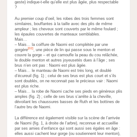
geste) indique-t-elle qu’elle est plus âgée, plus respectable
?
Au premier coup d’oeil, les robes des trois femmes sont
similaires, bouffantes à la taille avec des plis de même
ampleur ; les cheveux sont couverts par le même foulard ;
les épaules couvertes de manteaux semblables.
Mais…
– Mais… la coiffure de Naomi est complétée par une
[02]
gorgère
, une pièce de lin qui passe sous le menton et
couvre la gorge – et qui camoufle la peau du cou relâchée,
le double menton et autres joyeusetés dues à l’âge ; ses
brus n’en ont pas : Naomi est plus âgée.
– Mais… le manteau de Naomi est très long, et doublé
d’écureuil (fig. 1) ; celui de ses brus est plus court et s’ils
sont doublés, on ne reconnait pas le précieux vair : Naomi
est plus riche.
– Mais… la robe de Naomi cache ses pieds en généreux plis
amples (fig. 2) ; celle de ses brus s’arrête à la cheville,
dévoilant les chaussures basses de Ruth et les bottines de
l’autre bru de Naomi.
La différence est également visible sur la scène de l’arrivée
de Naomi (fig. 1, à droite de l’arbre), reconnue et accueillie
par ses amies d’enfance qui sont aussi ses égales en âge :
elles aussi cachent leur gorge (ou soutiennent leur menton),