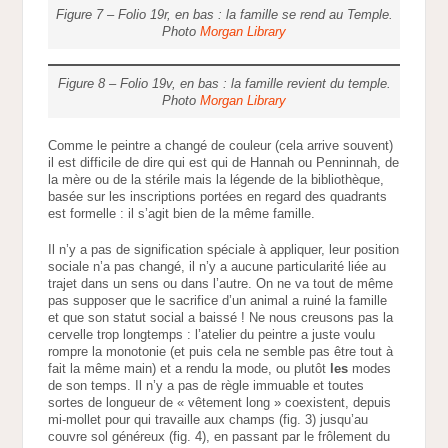
Figure 7 – Folio 19r, en bas : la famille se rend au Temple.
Photo
Morgan Library
Figure 8 – Folio 19v, en bas : la famille revient du temple.
Photo
Morgan Library
Comme le peintre a changé de couleur (cela arrive souvent)
il est difficile de dire qui est qui de Hannah ou Penninnah, de
la mère ou de la stérile mais la légende de la bibliothèque,
basée sur les inscriptions portées en regard des quadrants
est formelle : il s’agit bien de la même famille.
Il n’y a pas de signification spéciale à appliquer, leur position
sociale n’a pas changé, il n’y a aucune particularité liée au
trajet dans un sens ou dans l’autre. On ne va tout de même
pas supposer que le sacrifice d’un animal a ruiné la famille
et que son statut social a baissé ! Ne nous creusons pas la
cervelle trop longtemps : l’atelier du peintre a juste voulu
rompre la monotonie (et puis cela ne semble pas être tout à
fait la même main) et a rendu la mode, ou plutôt
les
modes
de son temps. Il n’y a pas de règle immuable et toutes
sortes de longueur de « vêtement long » coexistent, depuis
mi-mollet pour qui travaille aux champs (fig. 3) jusqu’au
couvre sol généreux (fig. 4), en passant par le frôlement du