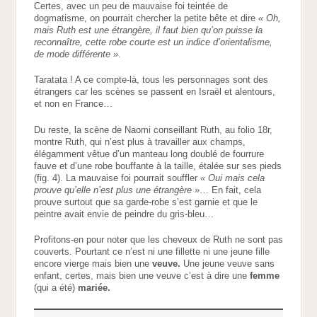
Certes, avec un peu de mauvaise foi teintée de
dogmatisme, on pourrait chercher la petite bête et dire
«
Oh,
mais Ruth est une étrangère, il faut bien qu’on puisse la
reconnaître, cette robe courte est un indice d’orientalisme,
de mode différente »
.
Taratata ! A ce compte-là, tous les personnages sont des
étrangers car les scènes se passent en Israël et alentours,
et non en France…
Du reste, la scène de Naomi conseillant Ruth, au folio 18r,
montre Ruth, qui n’est plus à travailler aux champs,
élégamment vêtue d’un manteau long doublé de fourrure
fauve et d’une robe bouffante à la taille, étalée sur ses pieds
(fig. 4). La mauvaise foi pourrait souffler
« Oui mais cela
prouve qu’elle n’est plus une étrangère »
… En fait, cela
prouve surtout que sa garde-robe s’est garnie et que le
peintre avait envie de peindre du gris-bleu…
Profitons-en pour noter que les cheveux de Ruth ne sont pas
couverts. Pourtant ce n’est ni une fillette ni une jeune fille
encore vierge mais bien une
veuve.
Une jeune veuve sans
enfant, certes, mais bien une veuve c’est à dire une
femme
(qui a été)
mariée.