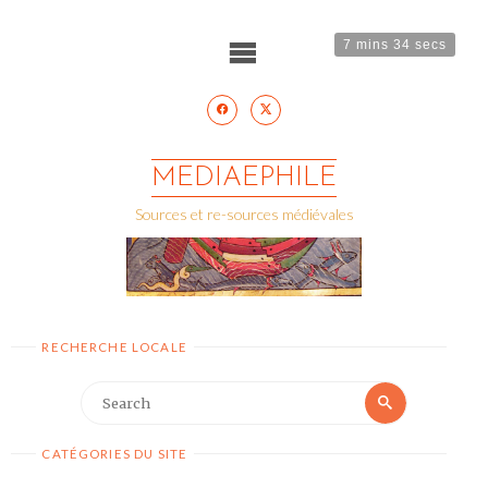
Skip
to
content
7 mins 34 secs
MEDIAEPHILE
Sources et re-sources médiévales
RECHERCHE LOCALE
Search
Search
for:
CATÉGORIES DU SITE