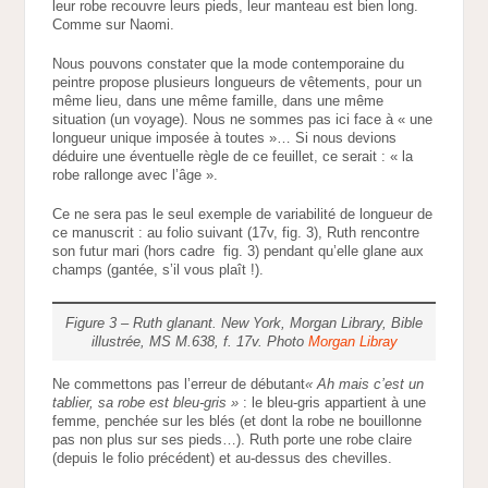
leur robe recouvre leurs pieds, leur manteau est bien long.
Comme sur Naomi.
Nous pouvons constater que la mode contemporaine du
peintre propose plusieurs longueurs de vêtements, pour un
même lieu, dans une même famille, dans une même
situation (un voyage). Nous ne sommes pas ici face à « une
longueur unique imposée à toutes »… Si nous devions
déduire une éventuelle règle de ce feuillet, ce serait : « la
robe rallonge avec l’âge ».
Ce ne sera pas le seul exemple de variabilité de longueur de
ce manuscrit : au folio suivant (17v, fig. 3), Ruth rencontre
son futur mari (hors cadre fig. 3) pendant qu’elle glane aux
champs (gantée, s’il vous plaît !).
Figure 3 – Ruth glanant. New York, Morgan Library, Bible
illustrée, MS M.638, f. 17v. Photo
Morgan Libray
Ne commettons pas l’erreur de débutant
« Ah mais c’est un
tablier, sa robe est bleu-gris »
: le bleu-gris appartient à une
femme, penchée sur les blés (et dont la robe ne bouillonne
pas non plus sur ses pieds…). Ruth porte une robe claire
(depuis le folio précédent) et au-dessus des chevilles.