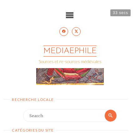
Skip
to
content
33 secs
MEDIAEPHILE
Sources et re-sources médiévales
RECHERCHE LOCALE
Search
Search
for:
CATÉGORIES DU SITE