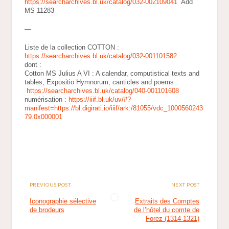
https://searcharchives.bl.uk/catalog/032-002109041
Add
MS 11283
—
Liste de la collection COTTON :
https://searcharchives.bl.uk/catalog/032-001101582
dont :
Cotton MS Julius A VI : A calendar, computistical texts and
tables, Expositio Hymnorum, canticles and poems
https://searcharchives.bl.uk/catalog/040-001101608
numérisation :
https://iiif.bl.uk/uv/#?
manifest=https://bl.digirati.io/iiif/ark:/81055/vdc_1000560243
79.0x000001
PREVIOUS POST
NEXT POST
Iconographie sélective
Extraits des Comptes
de brodeurs
de l’hôtel du comte de
Forez (1314-1321)