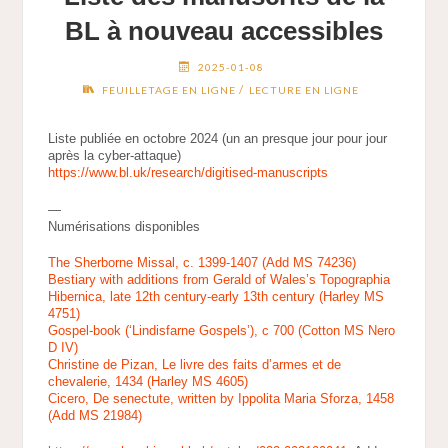
BL à nouveau accessibles
2025-01-08
/
FEUILLETAGE EN LIGNE
LECTURE EN LIGNE
Liste publiée en octobre 2024 (un an presque jour pour jour
après la cyber-attaque)
https://www.bl.uk/research/digitised-manuscripts
—
Numérisations disponibles
The Sherborne Missal, c. 1399-1407 (Add MS 74236)
Bestiary with additions from Gerald of Wales’s Topographia
Hibernica, late 12th century-early 13th century (Harley MS
4751)
Gospel-book (‘Lindisfarne Gospels’), c 700 (Cotton MS Nero
D IV)
Christine de Pizan, Le livre des faits d’armes et de
chevalerie, 1434 (Harley MS 4605)
Cicero, De senectute, written by Ippolita Maria Sforza, 1458
(Add MS 21984)