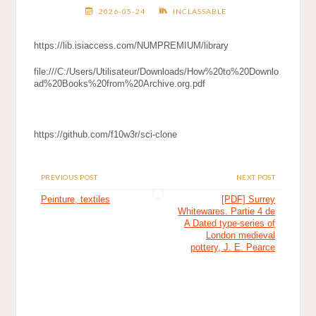
2026-05-24
INCLASSABLE
https://lib.isiaccess.com/NUMPREMIUM/library
file:///C:/Users/Utilisateur/Downloads/How%20to%20Downlo
ad%20Books%20from%20Archive.org.pdf
https://github.com/f10w3r/sci-clone
PREVIOUS POST
NEXT POST
Peinture, textiles
[PDF] Surrey
Whitewares. Partie 4 de
A Dated type-series of
London medieval
pottery, J. E. Pearce