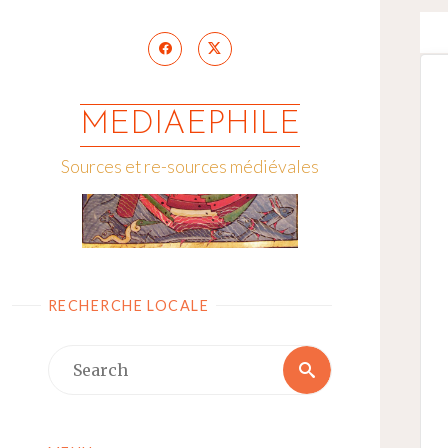
Skip
to
content
MEDIAEPHILE
Sources et re-sources médiévales
RECHERCHE LOCALE
Search
Search
for: