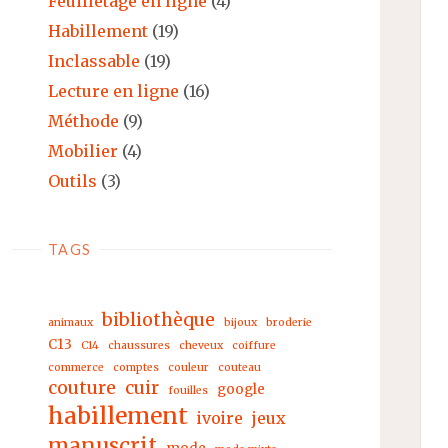
Feuilletage en ligne
(4)
Habillement
(19)
Inclassable
(19)
Lecture en ligne
(16)
Méthode
(9)
Mobilier
(4)
Outils
(3)
TAGS
bibliothèque
animaux
bijoux
broderie
C13
C14
chaussures
cheveux
coiffure
commerce
comptes
couleur
couteau
couture
cuir
google
fouilles
habillement
ivoire
jeux
manuscrit