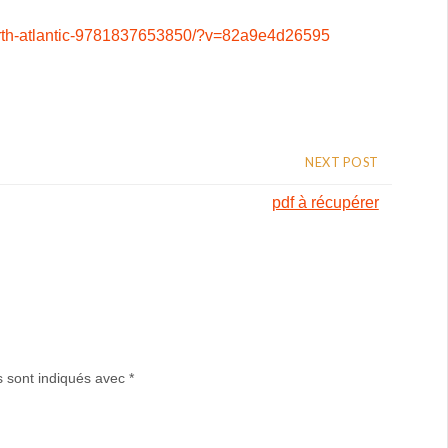
-north-atlantic-9781837653850/?v=82a9e4d26595
NEXT POST
pdf à récupérer
s sont indiqués avec
*