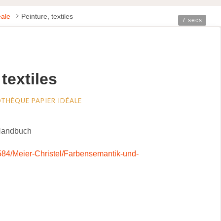
éale
Peinture, textiles
7 secs
 textiles
OTHÈQUE PAPIER IDÉALE
584/Meier-Christel/Farbensemantik-und-