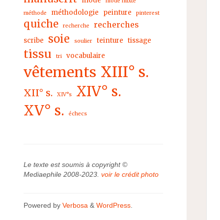
mode
mode mixte
méthodologie
peinture
méthode
pinterest
quiche
recherches
recherche
soie
scribe
teinture
tissage
soulier
tissu
vocabulaire
tri
XIII° s.
vêtements
XIV° s.
XII° s.
XIV°s
XV° s.
échecs
Le texte est soumis à copyright ©
Mediaephile 2008-2023.
voir le crédit photo
Powered by
Verbosa
&
WordPress
.