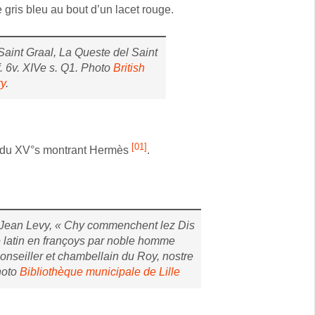
ule gris bleu au bout d’un lacet rouge.
Saint Graal, La Queste del Saint
f. 6v. XIVe s. Q1. Photo
British
ry
.
[01]
ge du XV°s montrant Hermès
.
 Jean Levy, « Chy commenchent lez Dis
e latin en françoys par noble homme
onseiller et chambellain du Roy, nostre
hoto
Bibliothèque municipale de Lille