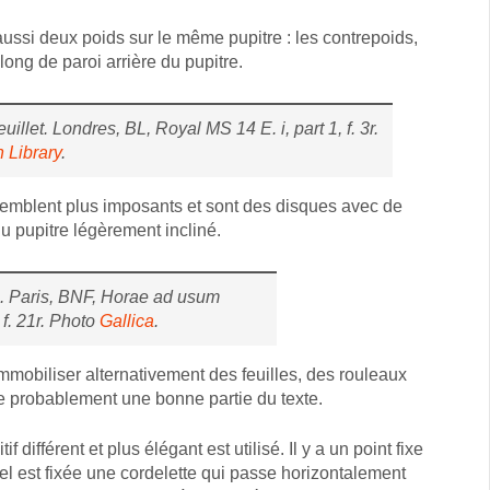
aussi deux poids sur le même pupitre : les contrepoids,
ong de paroi arrière du pupitre.
illet. Londres, BL, Royal MS 14 E. i, part 1, f. 3r.
h Library
.
 semblent plus imposants et sont des disques avec de
du pupitre légèrement incliné.
e. Paris, BNF, Horae ad usum
f. 21r. Photo
Gallica
.
immobiliser alternativement des feuilles, des rouleaux
e probablement une bonne partie du texte.
 différent et plus élégant est utilisé. Il y a un point fixe
uel est fixée une cordelette qui passe horizontalement