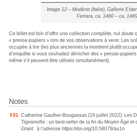
Image 12 – Modène (Italie), Gallerie Esten
Ferrara, ca. 1460 – ca. 146
Ce billet est loin d’offrir une collection complète, nul do
« presse-papiers » lors de vos observations à venir. Les sc
occupée à lire (les plus anciennes la montrent plutôt occupé
d’enquête si vous souhaitez dénicher des « presse-papiers »
même s’il peuvent être utilisés simultanément).
Notes
Notes
⇧
01
Catherine Gaullier-Bougassas (19 juillet 2022). Les
Tignonville : un best-seller de la fin du Moyen Âge et
Grant
. à l’adresse
https://doi.org/10.58079/au1n