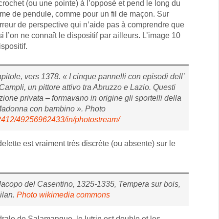
rochet (ou une pointe) à l’opposé et pend le long du
forme de pendule, comme pour un fil de maçon. Sur
e erreur de perspective qui n’aide pas à comprendre que
i l’on ne connaît le dispositif par ailleurs. L’image 10
positif.
tole, vers 1378. « I cinque pannelli con episodi dell’
Campli, un pittore attivo tra Abruzzo e Lazio. Questi
zione privata – formavano in origine gli sportelli della
 Madonna con bambino ». Photo
lo2412/49256962433/in/photostream/
delette est vraiment très discrète (ou absente) sur le
 Jacopo del Casentino, 1325-1335, Tempera sur bois,
ilan.
Photo wikimedia commons
rale de Salamanque, le lutrin est double et les