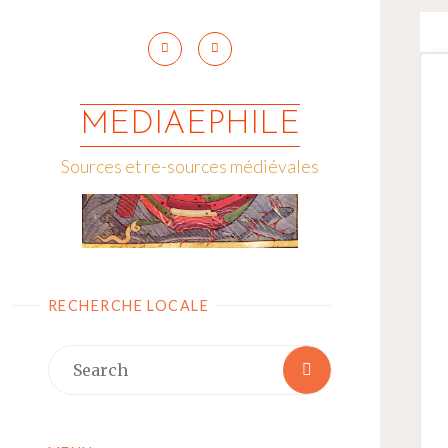
Skip
to
content
MEDIAEPHILE
Sources et re-sources médiévales
RECHERCHE LOCALE
Search
Search
for: