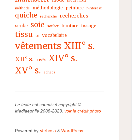
mode
mode mixte
méthodologie
peinture
méthode
pinterest
quiche
recherches
recherche
soie
scribe
teinture
tissage
soulier
tissu
vocabulaire
tri
XIII° s.
vêtements
XIV° s.
XII° s.
XIV°s
XV° s.
échecs
Le texte est soumis à copyright ©
Mediaephile 2008-2023.
voir le crédit photo
Powered by
Verbosa
&
WordPress
.