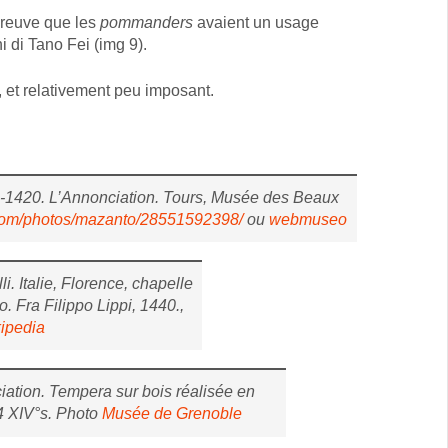
preuve que les
pommanders
avaient un usage
i di Tano Fei (img 9).
, et relativement peu imposant.
5-1420. L’Annonciation. Tours, Musée des Beaux
r.com/photos/mazanto/28551592398/
ou
webmuseo
. Italie, Florence, chapelle
. Fra Filippo Lippi, 1440.,
ipedia
ation. Tempera sur bois réalisée en
Q4 XIV°s. Photo
Musée de Grenoble