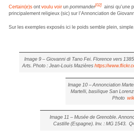
[02]
Certain(e)s
ont
voulu voir
un
pommander
ainsi qu’une 
principalement religieux (sic) sur l’Annonciation de Giovann
Sur les exemples exposés ici le poids semble plein, simple
Image 9 – Giovanni di Tano Fei. Florence vers 138
Arts. Photo : Jean-Louis Mazières
https://www.flick
Image 10 – Annonciation Martelli
Martelli, basilique San Lorenzo
Photo
wik
Image 11 – Musée de Grenoble. Annonci
Castille (Espagne). Inv. : MG 1543. 