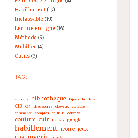
Feuilletage en ligne
(4)
Habillement
(19)
Inclassable
(19)
Lecture en ligne
(16)
Méthode
(9)
Mobilier
(4)
Outils
(3)
TAGS
bibliothèque
animaux
bijoux
broderie
C13
C14
chaussures
cheveux
coiffure
commerce
comptes
couleur
couteau
couture
cuir
google
fouilles
habillement
ivoire
jeux
manuscrit