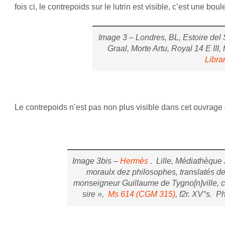
fois ci, le contrepoids sur le lutrin est visible, c’est une bo
Image 3 – Londres, BL, Estoire del 
Graal, Morte Artu, Royal 14 E III, 
Libra
Le contrepoids n’est pas non plus visible dans cet ouvra
Image 3bis –
Hermès
. Lille, Médiathèque
moraulx dez philosophes, translatés d
monseigneur Guillaume de Tygno[n]ville, c
sire »,
Ms 614 (CGM 315)
, f2r. XV°s. P