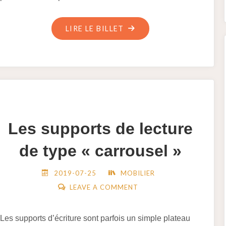
"LES
LIRE LE BILLET
SCHEMBARTLAÜFER
DE
MARDI
GRAS
À
NUREMBERG
Les supports de lecture
(1449-
1539)"
de type « carrousel »
2019-07-25
MOBILIER
LEAVE A COMMENT
Les supports d’écriture sont parfois un simple plateau