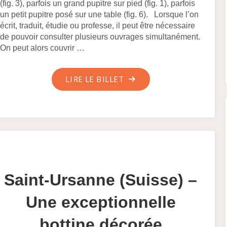
(fig. 3), parfois un grand pupitre sur pied (fig. 1), parfois
un petit pupitre posé sur une table (fig. 6). Lorsque l’on
écrit, traduit, étudie ou professe, il peut être nécessaire
de pouvoir consulter plusieurs ouvrages simultanément.
On peut alors couvrir …
"LES
LIRE LE BILLET
SUPPORTS
DE
LECTURE
DE
TYPE
« CARROUSEL »"
Saint-Ursanne (Suisse) –
Une exceptionnelle
bottine décorée