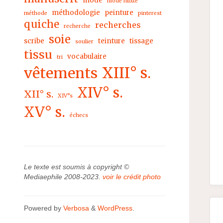
mode
mode mixte
méthodologie
peinture
méthode
pinterest
quiche
recherches
recherche
soie
scribe
teinture
tissage
soulier
tissu
vocabulaire
tri
XIII° s.
vêtements
XIV° s.
XII° s.
XIV°s
XV° s.
échecs
Le texte est soumis à copyright ©
Mediaephile 2008-2023.
voir le crédit photo
Powered by
Verbosa
&
WordPress
.