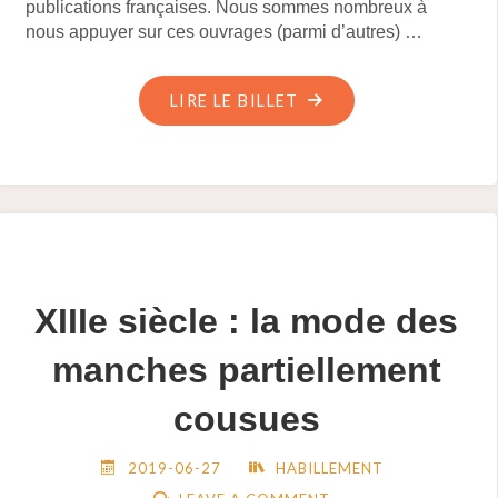
publications françaises. Nous sommes nombreux à
nous appuyer sur ces ouvrages (parmi d’autres) …
"LA
LIRE LE BILLET
MODE
:
POUR
QUI,
QUAND
ET
XIIIe siècle : la mode des
COMMENT
?"
manches partiellement
cousues
2019-06-27
HABILLEMENT