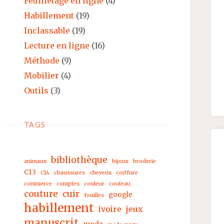
Feuilletage en ligne
(4)
Habillement
(19)
Inclassable
(19)
Lecture en ligne
(16)
Méthode
(9)
Mobilier
(4)
Outils
(3)
TAGS
bibliothèque
animaux
bijoux
broderie
C13
C14
chaussures
cheveux
coiffure
commerce
comptes
couleur
couteau
couture
cuir
google
fouilles
habillement
ivoire
jeux
manuscrit