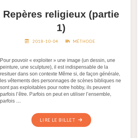
BOTTINE
Repères religieux (partie
DÉCORÉE"
1)
2018-10-04
MÉTHODE
Pour pouvoir « exploiter » une image (un dessin, une
peinture, une sculpture), il est indispensable de la
resituer dans son contexte Même si, de façon générale,
les vêtements des personnages de scènes bibliques ne
sont pas exploitables pour notre hobby, ils peuvent
parfois l’être. Parfois on peut en utiliser l’ensemble,
parfois …
"REPÈRES
LIRE LE BILLET
RELIGIEUX
(PARTIE