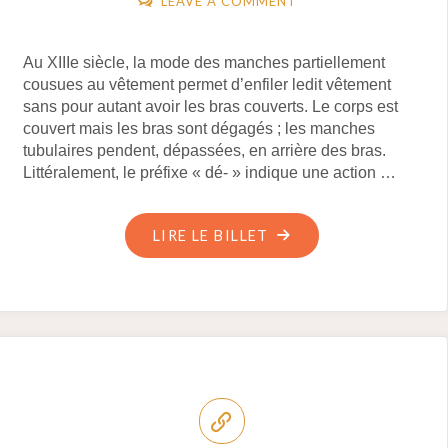
LEAVE A COMMENT
Au XIIIe siècle, la mode des manches partiellement
cousues au vêtement permet d’enfiler ledit vêtement
sans pour autant avoir les bras couverts. Le corps est
couvert mais les bras sont dégagés ; les manches
tubulaires pendent, dépassées, en arrière des bras.
Littéralement, le préfixe « dé- » indique une action …
"XIIIE
LIRE LE BILLET
SIÈCLE
:
LA
MODE
DES
MANCHES
PARTIELLEMENT