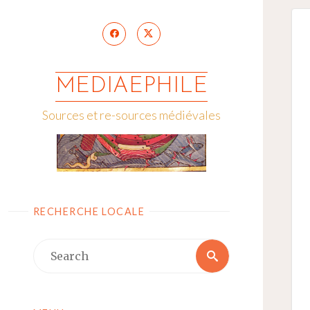
Skip
to
content
MEDIAEPHILE
Sources et re-sources médiévales
RECHERCHE LOCALE
Search
Search
for: